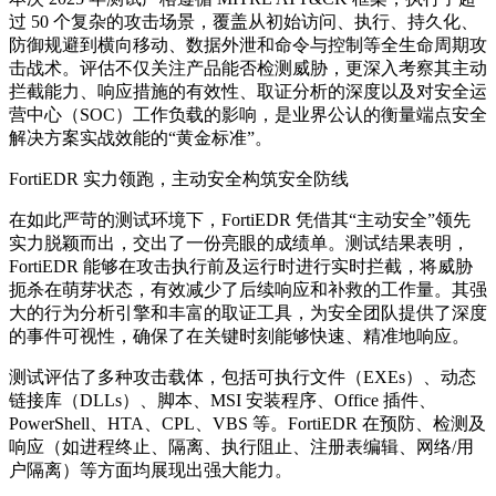
过 50 个复杂的攻击场景，覆盖从初始访问、执行、持久化、
防御规避到横向移动、数据外泄和命令与控制等全生命周期攻
击战术。评估不仅关注产品能否检测威胁，更深入考察其主动
拦截能力、响应措施的有效性、取证分析的深度以及对安全运
营中心（SOC）工作负载的影响，是业界公认的衡量端点安全
解决方案实战效能的“黄金标准”。
FortiEDR 实力领跑，主动安全构筑安全防线
在如此严苛的测试环境下，FortiEDR 凭借其“主动安全”领先
实力脱颖而出，交出了一份亮眼的成绩单。测试结果表明，
FortiEDR 能够在攻击执行前及运行时进行实时拦截，将威胁
扼杀在萌芽状态，有效减少了后续响应和补救的工作量。其强
大的行为分析引擎和丰富的取证工具，为安全团队提供了深度
的事件可视性，确保了在关键时刻能够快速、精准地响应。
测试评估了多种攻击载体，包括可执行文件（EXEs）、动态
链接库（DLLs）、脚本、MSI 安装程序、Office 插件、
PowerShell、HTA、CPL、VBS 等。FortiEDR 在预防、检测及
响应（如进程终止、隔离、执行阻止、注册表编辑、网络/用
户隔离）等方面均展现出强大能力。