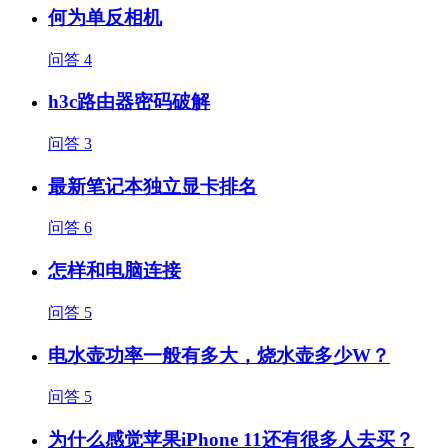
何为单反相机
问答
4
h3c路由器密码破解
问答
3
最新笔记本独立显卡排名
问答
6
怎样和电脑连接
问答
5
电水壶功率一般有多大，烧水壶多少W？
问答
5
为什么感觉苹果iPhone 11还有很多人去买？