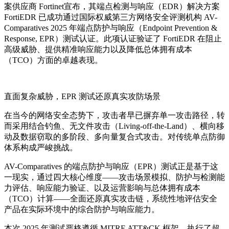
案供应商
Fortinet
宣布
，
其端点检测与响应
（EDR）
解决方案
FortiEDR
已成功通过国际权威第三方网络安全评测机构
AV-
Comparatives 2025
年端点防护与响应
（Endpoint Prevention &
Response, EPR）
测试认证。此项认证验证了 FortiEDR 在阻止
高级威胁、提供精准响应能力以及降低总体拥有成本
（TCO）方面的卓越表现。
直面复杂威胁，EPR 测试还原真实攻防场景
在当今的网络安全态势下，攻击者早已摒弃单一攻击路径，转
而采用结合钓鱼、无文件攻击（Living-off-the-Land）、横向移
动及数据窃取的多阶段、多向量复合式攻击。对传统单点防御
体系构成严峻挑战。
AV-Comparatives 的端点防护与响应（EPR）测试正是基于这
一现实，通过四大核心维度——攻击场景模拟、防护与检测能
力评估、响应能力验证、以及运营影响与总体拥有成本
（TCO）计算——全面还原真实攻击链，系统性地评估安全
产品在实际环境中的综合防护与响应能力。
本次 2025 年测试严格遵循 MITRE ATT&CK 框架，执行了超