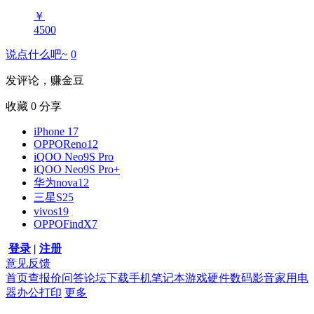
￥
4500
说点什么吧~
0
发评论，赚金豆
收藏
0
分享
iPhone 17
OPPOReno12
iQOO Neo9S Pro
iQOO Neo9S Pro+
华为nova12
三星S25
vivos19
OPPOFindX7
登录
|
注册
意见反馈
首页
查报价
问答
论坛
下载
手机
笔记本
游戏硬件
数码影音
家用电
器
办公打印
更多