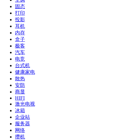
固态
打印
投影
耳机
内存
盒子
极客
汽车
电竞
台式机
健康家电
散热
安防
商显
HIFI
激光电视
冰箱
企业站
服务器
网络
攒机