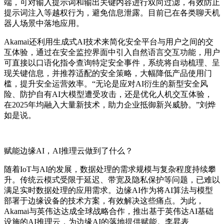
端，可对输入提示词和输出关键内容进行双向过滤，有效防止
提示词注入等越权行为，避免信息泄露。目前已在各类聊天机
器人场景中落地应用。
Akamai还利用生成式AI技术来简化安全平台与用户之间的交
互体验，通过在安全监控界面中引入自然语言交互功能，用户
可直接以口语化指令查询特定安全事件，系统将自动梳理、呈
现关键信息，并推荐适配的安全策略，大幅降低产品使用门
槛，提升安全运营效率。“无论是应对AI衍生的新型安全风
险、防护自有AI大模型遭受攻击，还是优化人机交互体验，
在2025年均融入大量新技术，助力企业抵御新兴威胁。”刘烨
如是说。
赋能边缘AI，AI推理云做到了什么？
随着IoT与AI的发展，数据处理的需求规模与复杂程度持续攀
升。传统云模式受限于延迟、带宽及隐私保护等问题，已难以
满足实时数据处理的应用需求。边缘AI作为将AI算法与模型
部署于边缘设备的技术方案，有效解决这些痛点。为此，
Akamai与英伟达达成全球战略合作，
推出基于英伟达AI基础
设施的AI推理云，为边缘AI的落地提供赋能
。李昇表