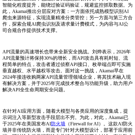
智能化程度提升，能绕过验证码验证，规避监控抓取数据。为
此，Akamai推出分层应对方案：一方面依托成熟模型识别AI
爬虫来源特征，实现流量精准分类管控；另一方面与第三方合
作，探索合规AI爬虫识别及请求量计费模式，为内容与AI公
司合规合作提供技术支撑。
API流量的高速增长也带来全新安全挑战。
刘烨表示，2026年
API流量预计将保持30%的增长，而API攻击具有耗时短、流
程简单的特点，攻击者通过侦察API接口、枚举端点即可实施
垂直越权、水平越权等攻击。面对这一挑战，
Akamai早在
2024年接连收购两家API流量管理领域企业，将其技术融入现
有解决方案，并于2025年完成技术整合与功能升级，助力用户
解决API全生命周期安全问题。
在针对AI应用方面
，随着大模型与各类应用的深度集成，提
示词注入等新型攻击手段层出不穷。为此，对此，
Akamai已
于2025年在美国发布AI
防火墙
（Firewall for AI）
。这款AI防火
墙并非传统防火墙，而是专门针对大模型设计，部署于应用前