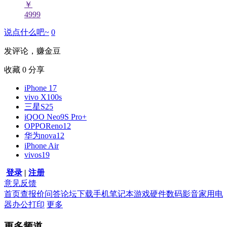
￥
4999
说点什么吧~
0
发评论，赚金豆
收藏
0
分享
iPhone 17
vivo X100s
三星S25
iQOO Neo9S Pro+
OPPOReno12
华为nova12
iPhone Air
vivos19
登录
|
注册
意见反馈
首页
查报价
问答
论坛
下载
手机
笔记本
游戏硬件
数码影音
家用电
器
办公打印
更多
更多频道