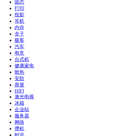
固态
打印
投影
耳机
内存
盒子
极客
汽车
电竞
台式机
健康家电
散热
安防
商显
HIFI
激光电视
冰箱
企业站
服务器
网络
攒机
时讯