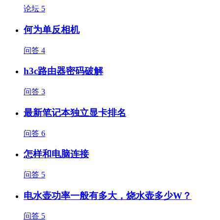
论坛
5
何为单反相机
问答
4
h3c路由器密码破解
问答
3
最新笔记本独立显卡排名
问答
6
怎样和电脑连接
问答
5
电水壶功率一般有多大，烧水壶多少W？
问答
5