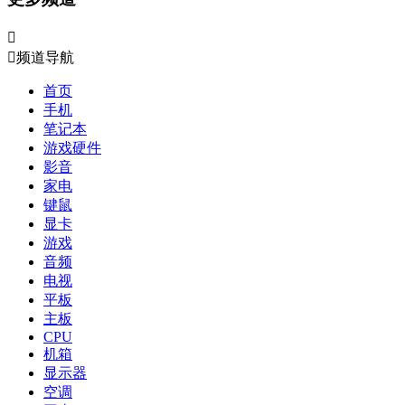


频道导航
首页
手机
笔记本
游戏硬件
影音
家电
键鼠
显卡
游戏
音频
电视
平板
主板
CPU
机箱
显示器
空调