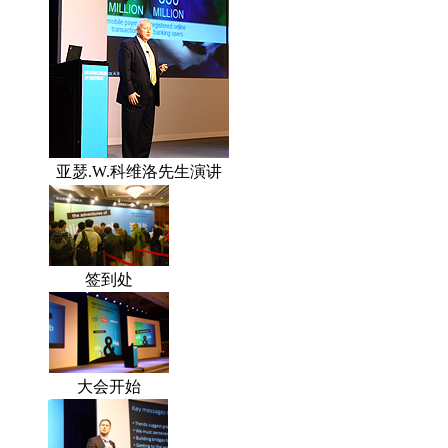
亚瑟.W.科维洛先生演讲
签到处
大会开始