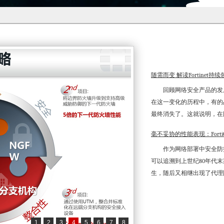
随需而变 解读Fortinet持
回顾网络安全产品的发展
在这一变化的历程中，有的
最终消失了。这就说明，在
毫不妥协的性能表现：FortiGa
作为网络部署中安全防护
可以追溯到上世纪80年代末
生，随后又相继出现了代理
1
2
3
4
5
6
7
8