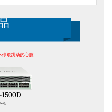
新品
不停歇跳动的心脏
e-1500D
v6);