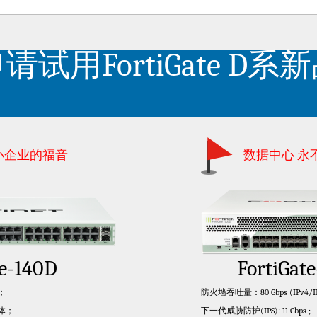
请试用FortiGate D系
小企业的福音
数据中心 永
te-140D
FortiGat
；
防火墙吞吐量：80 Gbps (IPv4/IP
体；
下一代威胁防护(IPS): 11 Gbps ;