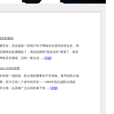
续领先的秘诀
历史，其实就是一部用户对于网络安全需求的变化史，而
品牌抓住机遇崛起了，有的品牌则“固步自封”衰落了，甚至
网络安全领域，没有一家企业
……
[详细]
te-1500D实测
的第一道防线，防火墙的重要性不言而喻。最早的防火墙
期，距今已有二十多年的历史——1989年包过滤防火墙诞
防火墙，以及被广泛认知的基于状
……
[详细]