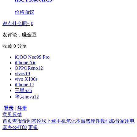
价格面议
说点什么吧~
0
发评论，赚金豆
收藏
0
分享
iQOO Neo9S Pro
iPhone Air
OPPOReno12
vivos19
vivo X100s
iPhone 17
三星S25
华为nova12
登录
|
注册
意见反馈
首页
查报价
问答
论坛
下载
手机
笔记本
游戏硬件
数码影音
家用电
器
办公打印
更多