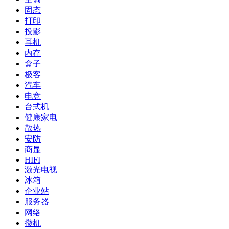
固态
打印
投影
耳机
内存
盒子
极客
汽车
电竞
台式机
健康家电
散热
安防
商显
HIFI
激光电视
冰箱
企业站
服务器
网络
攒机