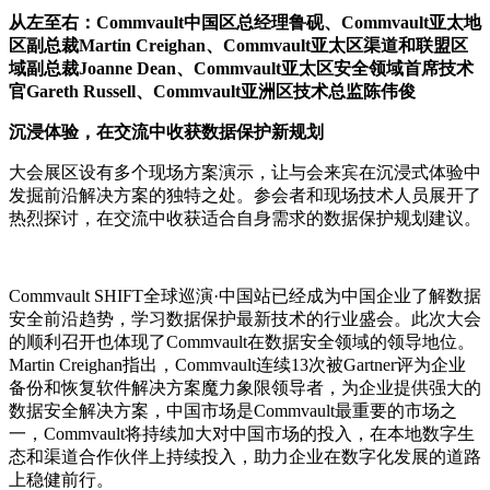
从左至右：Commvault中国区总经理鲁砚、Commvault亚太地
区副总裁Martin Creighan、Commvault亚太区渠道和联盟区
域副总裁Joanne Dean、Commvault亚太区安全领域首席技术
官Gareth Russell、Commvault亚洲区技术总监陈伟俊
沉浸体验，在交流中收获数据保护新规划
大会展区设有多个现场方案演示，让与会来宾在沉浸式体验中
发掘前沿解决方案的独特之处。参会者和现场技术人员展开了
热烈探讨，在交流中收获适合自身需求的数据保护规划建议。
Commvault SHIFT全球巡演·中国站已经成为中国企业了解数据
安全前沿趋势，学习数据保护最新技术的行业盛会。此次大会
的顺利召开也体现了Commvault在数据安全领域的领导地位。
Martin Creighan指出，Commvault连续13次被Gartner评为企业
备份和恢复软件解决方案魔力象限领导者，为企业提供强大的
数据安全解决方案，中国市场是Commvault最重要的市场之
一，Commvault将持续加大对中国市场的投入，在本地数字生
态和渠道合作伙伴上持续投入，助力企业在数字化发展的道路
上稳健前行。