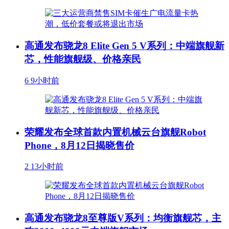
高通发布骁龙8 Elite Gen 5 V系列：中端旗舰新
芯，性能旗舰级、价格亲民
6
9小时前
荣耀发布全球首款内置机械云台旗舰Robot
Phone，8月12日揭晓售价
2
13小时前
高通发布骁龙8至尊版V系列：均衡旗舰芯，主