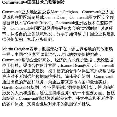
Commvault中国区技术总监董剑波
Commvault亚太地区副总裁Martin Creighan、Commvault亚太区
渠道和联盟区域副总裁Joanne Dean、Commvault亚太区安全领
域首席技术官Gareth Russell、Commvault亚洲区技术总监陈伟
俊、Commvault中国区总经理鲁砚在大会的“对话时间”讨论环
节，从各自的业务领域出发，分享了如何帮助中国企业构建数
据保护架构，实现业务目标。
Martin Creighan表示，数据无处不在，像世界各地的其他市场
一样，中国企业也面临着混合云时代的数据保护挑战，
Commvault帮助企业以高效、经济的方式保护数据，无论数据
位于何处。渠道合作伙伴方面，Joanne Dean表示，Commvault
注重合作伙伴生态建设，携手繁荣的合作伙伴生态系统帮助客
户应对不断增强的数据保护挑战。陈伟俊介绍到，Commvault
通过出色的产品和服务，为企业带来落地方案和最佳实践。
Gareth Russell分析到，企业需要制定数据保护计划，并明确所
涉及的人员和流程，这也是持续业务中的一个重要方面。鲁砚
总结到，Commvault将继续以前沿技术、强大生态和不断优化
的客户体验，支持企业应对未来的数据保护挑战。