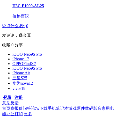
H3C F1000-AI-25
价格面议
说点什么吧~
0
发评论，赚金豆
收藏
0
分享
iQOO Neo9S Pro+
iPhone 17
OPPOFindX7
iQOO Neo9S Pro
iPhone Air
三星S25
华为nova12
vivos19
登录
|
注册
意见反馈
首页
查报价
问答
论坛
下载
手机
笔记本
游戏硬件
数码影音
家用电
器
办公打印
更多