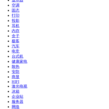
显示器
空调
固态
打印
投影
耳机
内存
盒子
极客
汽车
电竞
台式机
健康家电
散热
安防
商显
HIFI
激光电视
冰箱
企业站
服务器
网络