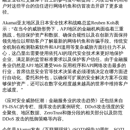
户对这些平台的信任进行网络钓鱼和仿冒攻击开辟了更多途
径。
Akamai亚太地区及日本安全技术和战略总监Reuben Koh表
示：“在当今的威胁形势下，APJ地区的金融机构面临着三重
挑战，包括保护资产和数据、确保合规性以及在创新方面保持
领先地位以帮助客户了解最新的网络钓鱼和诈骗手段。传统安
全机制在检测勒索软件和API滥用等复杂威胁方面往往力不从
心，这凸显出需要使用依托AI的现代安全技术来更好地保护
企业、满足新的监管标准要求以及保护客户信任。由于金融服
务业仍然是APJ 地区遭受Web 应用程序和API网络攻击最多的
行业，首席信息安全官等技术决策者必须谨慎决定在哪方面进
行自动化、委托和外包，以确保可扩展的安全解决方案不仅能
够保护资产，还可以在数字化程度越来越高的世界中维持客户
忠诚度。”
《应对安全威胁狂潮：金融服务业的攻击趋势》还包括来自
FS-ISAC的专栏、撞库攻击的案例研究、DDoS攻击强度的安
全聚焦、地区数据、ZeroTrust和微分段的相关部分以及防范
DDoS 攻击的抵御策略等内容。
今年是Akamai发布《互联网现状》(SOTI)报告10周年。SOTI