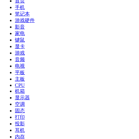
首页
手机
笔记本
游戏硬件
影音
家电
键鼠
显卡
游戏
音频
电视
平板
主板
CPU
机箱
显示器
空调
固态
打印
投影
耳机
内存