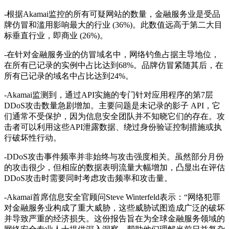
-根据Akamai监控的所有可疑网站的数量，金融服务业是受品
牌仿冒和滥用影响最大的行业 (36%)。此数值远高于第二大目
标垂直行业，即商业 (26%)。
-在针对金融服务业的仿冒域名中，网络钓鱼占据主导地位，
在所有已记录的实例中占比达到68%。品牌仿冒紧随其后，在
所有已记录的域名中占比达到24%。
-Akamai监测到，通过API实施的专门针对应用程序的第7层
DDoS攻击数量急剧增加。主要问题是未记录的影子 API，它
们通常不受保护，因为信息安全团队并不知晓它们的存在。攻
击者可以利用这些API泄露数据、绕过身份验证控制措施或执
行破坏性行动。
-DDoS攻击事件频率并非始终与攻击强度相关。虽然部分月份
的攻击很少，但相应的数据表明流量大幅增加，凸显出在评估
DDoS攻击时需要同时考虑攻击频率和攻击量。
-Akamai首席信息安全官顾问Steve Winterfeld表示：“网络犯罪
对金融服务业构成了重大威胁，这些威胁试图造成广泛的破坏
并导致严重的经济损失。这份报告旨在为全球金融服务领域的