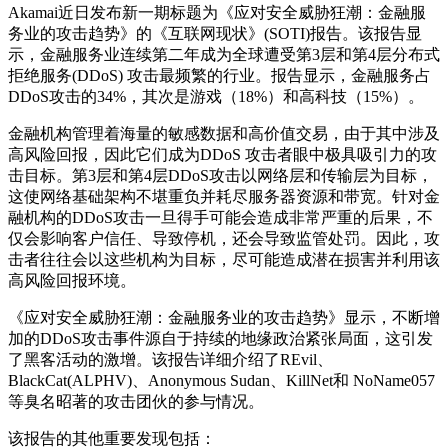
Akamai近日发布新一期标题为《应对安全威胁狂潮：金融服
务业的攻击趋势》的《互联网现状》(SOTI)报告。该报告显
示，金融服务业连续第二年成为全球遭受第3层和第4层分布式
拒绝服务(DDoS) 攻击最频繁的行业。报告显示，金融服务占
DDoS攻击的34%，其次是游戏（18%）和高科技（15%）。
金融机构管理着海量的敏感数据和高价值交易，由于其中涉及
高风险回报，因此它们成为DDoS 攻击者眼中极具吸引力的攻
击目标。第3层和第4层DDoS攻击以网络层和传输层为目标，
这使网络基础架构不堪重负并耗尽服务器资源和带宽。针对金
融机构的DDoS攻击一旦得手可能会造成非常严重的后果，不
仅会影响客户信任、导致停机，还会导致监管处罚。因此，攻
击者往往会以这些机构为目标，尽可能造成潜在损害并利用该
高风险回报环境。
《应对安全威胁狂潮：金融服务业的攻击趋势》显示，不断增
加的DDoS攻击事件源自于持续的地缘政治紧张局面，这引发
了黑客活动的激增。该报告详细介绍了REvil、
BlackCat(ALPHV)、Anonymous Sudan、KillNet和 NoName057
等臭名昭著的攻击团伙的参与情况。
该报告的其他重要发现包括：