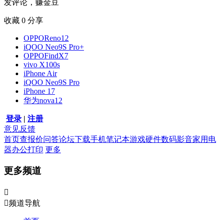
发评论，赚金豆
收藏
0
分享
OPPOReno12
iQOO Neo9S Pro+
OPPOFindX7
vivo X100s
iPhone Air
iQOO Neo9S Pro
iPhone 17
华为nova12
登录
|
注册
意见反馈
首页
查报价
问答
论坛
下载
手机
笔记本
游戏硬件
数码影音
家用电
器
办公打印
更多
更多频道


频道导航