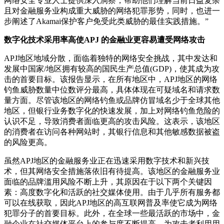
网络安全专业人士提供深入洞察，帮助他们理解当前日益复杂
且对金融服务业构成重大威胁的网络犯罪形势，同时，也进一
步阐述了Akamai保护客户免受此类威胁的最佳实践措施。”
数字化技术采用率高使APJ 的金融业更容易遭受网络攻击
APJ地区地域分散，面临着独特的网络安全挑战，其中发达和
发展中国家/地区拥有较高的国民生产总值(GDP)，使其成为攻
击的首要目标。该报告显示，在所有地区中，APJ地区的网络
钓鱼威胁数量中位数评分最高，具体体现在可疑域名和请求数
量方面。尽管该地区的网络钓鱼或品牌仿冒域名少于全球其他
地区，但银行业务数字化的快速发展，加上对网络钓鱼危险的
认识不足，导致消费者面临更高的攻击风险。这表示，该地区
的消费者在访问各种网站时，其银行信息和其他敏感数据被盗
的风险更高。
虽然APJ地区的金融服务业正在迅速采用数字技术和新兴技
术，但其网络安全措施落依旧有待提高。该地区的金融服务业
面临的品牌滥用风险不断上升，其原因在于以下两个关键因
素：高度数字化和活跃的社交媒体使用。由于几乎所有服务都
可以在线获取，因此APJ地区的高互联网普及率使它成为网络
犯罪分子的首要目标。此外，在全球一些最活跃的市场中，金
融企业在社交媒体平台上的参与度不断提高，为攻击者利用用