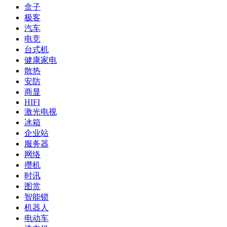
盒子
极客
汽车
电竞
台式机
健康家电
散热
安防
商显
HIFI
激光电视
冰箱
企业站
服务器
网络
攒机
时讯
图赏
智能锁
机器人
电动车