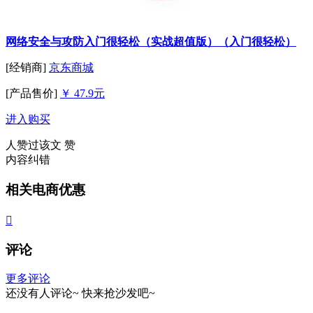
网络安全与攻防入门很轻松（实战超值版）（入门很轻松）
[经销商]
京东商城
[产品售价]
￥ 47.9元
进入购买
人赞过该文
赞
内容纠错
相关电商优惠

评论
更多评论
还没有人评论~
快来
抢沙发
吧~