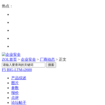
热点：
ZOL首页
>
企业安全
>
厂商动态
> 正文
F5 BIG-LTM-i2600
产品综述
图片
参数
报价
点评
论坛帖子