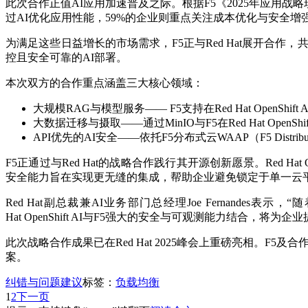
此次合作正值AI应用加速普及之际。根据F5《2025年应用战
过AI优化应用性能，59%的企业则重点关注成本优化与安全增
为满足这些日益增长的市场需求，F5正与Red Hat展开合
控且安全可靠的AI部署。
本次双方的合作重点涵盖三大核心领域：
大规模RAG与模型服务—— F5支持在Red Hat OpenShift
大数据迁移与摄取——通过MinIO与F5在Red Hat O
API优先的AI安全——依托F5分布式云WAAP（F5 Dist
F5正通过与Red Hat的战略合作践行其开源创新愿景。Red Hat 
安全能力旨在实现更无缝的集成，帮助企业避免锁定于单一云平台或工具
Red Hat副总裁兼AI业务部门总经理Joe Fernan
Hat OpenShift AI与F5强大的安全与可观测能力结合
此次战略合作成果已在Red Hat 2025峰会上重磅亮相。F5及合
案。
纠错与问题建议
标签：
负载均衡
1
2
下一页