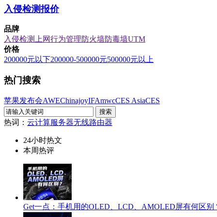
入侵检测报价
品牌
入侵检测
上网行为管理
防火墙
防毒墙
UTM
价格
200000元以下
200000-500000元
500000元以上
热门搜索
苹果发布会
AWE
Chinajoy
IFA
mwc
CES Asia
CES
热词：
云计算
服务器
无线路由器
24小时热文
本周热评
Get一点：手机用的OLED、LCD、AMOLED屏有何区别