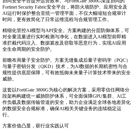
协同安全平台提升运营效率。
与FortiGate 3800G深度协同的
Fortinet Security Fabric安全平台，将防火墙防护、应用安全及
AI运行时保护整合至统一管理平面，不仅大幅缩短合规审计
时间，更有效简化了日常运维流程与合规管理工作。
精细化管控AI模型与API安全。
方案构建的分层防御体系，可
对全量流量进行实时检测与净化，在数据进入AI模型前即精
准拦截代码注入、数据篡改及窃取等恶意行为，实现AI应用
全生命周期的安全防护。
前瞻布局量子安全防护。
方案无缝集成后量子密码学（PQC）
与量子密钥分发（QKD）技术，为AI数据的长期机密性与合
规性提供底层保障，可有效抵御未来量子计算技术带来的安全
威胁。
这套以FortiGate 3800G为核心的解决方案，采用零信任网络分
段架构构建统一威胁防护体系，可全面保障GPU集群、AI工
作负载及数据传输管道的安全，助力企业满足全球各地差异化
的数据安全合规标准，确保AI相关关键业务的连续稳定运
行。
方案价值凸显，获行业实践认可