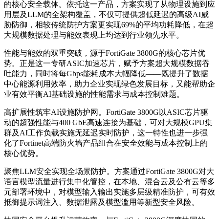
的核心安全载体。依托这一产品，方案实现了从物理设施到应
用层及LLM的全架构覆盖，不仅可提供超低延迟的高级AI威
胁防御，相较传统防护方案更实现69%的平均功耗降低，在超
大规模数据处理与能效表现上均达到行业领先水平。
性能与能效的双重突破，
源于FortiGate 3800G的核心芯片优
势。正是这一专研ASIC加速芯片，赋予方案超大规模数据吞
吐能力，同时将每Gbps能耗成本大幅降低——既提升了数据
中心能源利用效率，助力企业实现绿色发展目标，又能帮助企
业有效平衡AI基础设施的性能需求与成本控制难题。
高扩展性筑牢AI设施防护网。
FortiGate 3800G以ASIC芯片驱
动的超强性能与400 GbE高速连接为基础，可对大规模GPU集
群及AI工作负载实施无延迟实时防护，这一特性也进一步强
化了Fortinet高端防火墙产品组合在安全效能与成本控制上的
核心优势。
聚焦LLM安全实现全场景防护。
方案通过FortiGate 3800G对大
语言模型流量进行集中化管控，在本地、混合云及公有云等多
元部署环境中，对模型输入输出实施多层级精准防护，可有效
抵御提示词注入、数据泄露及模型滥用等新型安全风险。