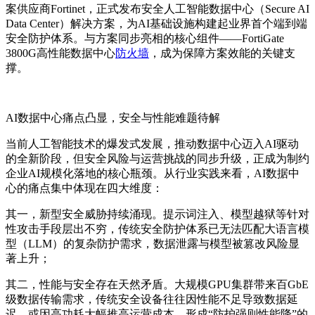
案供应商
Fortinet，
正式发布安全人工智能数据中心
（Secure AI
Data Center）
解决方案
，
为
AI
基础设施构建起业界首个端到端
安全防护体系。与方案同步亮相的核心组件
——FortiGate
3800G
高性能数据中心
防火墙
，
成为保障方案效能的关键支
撑。
AI数据中心痛点凸显，安全与性能难题待解
当前人工智能技术的爆发式发展，推动数据中心迈入AI驱动
的全新阶段，但安全风险与运营挑战的同步升级，正成为制约
企业AI规模化落地的核心瓶颈。从行业实践来看，AI数据中
心的痛点集中体现在四大维度：
其一，新型安全威胁持续涌现。提示词注入、模型越狱等针对
性攻击手段层出不穷，传统安全防护体系已无法匹配大语言模
型（LLM）的复杂防护需求，数据泄露与模型被篡改风险显
著上升；
其二，性能与安全存在天然矛盾。大规模GPU集群带来百GbE
级数据传输需求，传统安全设备往往因性能不足导致数据延
迟，或因高功耗大幅推高运营成本，形成“防护强则性能降”的