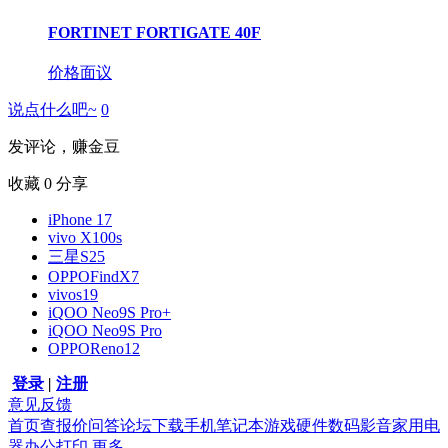
FORTINET FORTIGATE 40F
价格面议
说点什么吧~
0
发评论，赚金豆
收藏
0
分享
iPhone 17
vivo X100s
三星S25
OPPOFindX7
vivos19
iQOO Neo9S Pro+
iQOO Neo9S Pro
OPPOReno12
登录
|
注册
意见反馈
首页
查报价
问答
论坛
下载
手机
笔记本
游戏硬件
数码影音
家用电
器
办公打印
更多