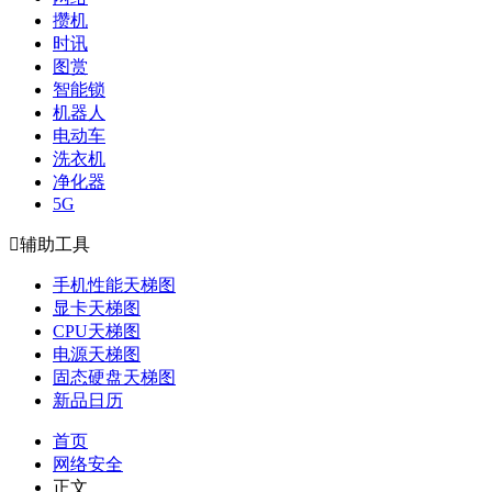
攒机
时讯
图赏
智能锁
机器人
电动车
洗衣机
净化器
5G

辅助工具
手机性能天梯图
显卡天梯图
CPU天梯图
电源天梯图
固态硬盘天梯图
新品日历
首页
网络安全
正文