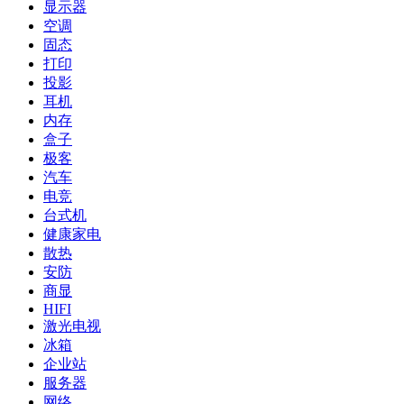
显示器
空调
固态
打印
投影
耳机
内存
盒子
极客
汽车
电竞
台式机
健康家电
散热
安防
商显
HIFI
激光电视
冰箱
企业站
服务器
网络