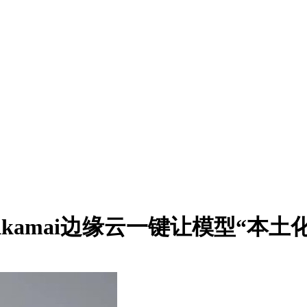
kamai边缘云一键让模型“本土化