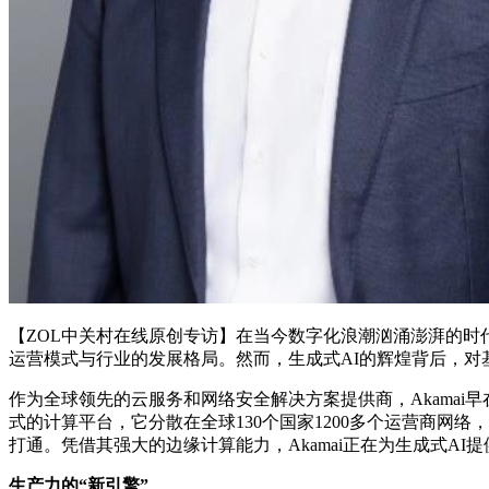
【ZOL中关村在线原创专访】在当今数字化浪潮汹涌澎湃的时
运营模式与行业的发展格局。然而，生成式AI的辉煌背后，对
作为全球领先的云服务和网络安全解决方案提供商，Akamai早
式的计算平台，它分散在全球130个国家1200多个运营商网络，
打通。凭借其强大的边缘计算能力，Akamai正在为生成式A
生产力的“新引擎”