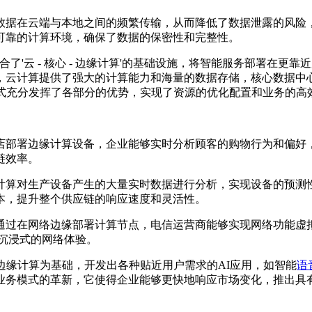
数据在云端与本地之间的频繁传输，从而降低了数据泄露的风险
可靠的计算环境，确保了数据的保密性和完整性。
了'云 - 核心 - 边缘计算'的基础设施，将智能服务部署在更
，云计算提供了强大的计算能力和海量的数据存储，核心数据中心
模式充分发挥了各部分的优势，实现了资源的优化配置和业务的高
店部署边缘计算设备，企业能够实时分析顾客的购物行为和偏好
链效率。
计算对生产设备产生的大量实时数据进行分析，实现设备的预测
本，提升整个供应链的响应速度和灵活性。
通过在网络边缘部署计算节点，电信运营商能够实现网络功能虚
沉浸式的网络体验。
边缘计算为基础，开发出各种贴近用户需求的AI应用，如智能
语
业务模式的革新，它使得企业能够更快地响应市场变化，推出具