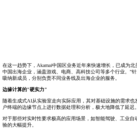
在这一趋势下，Akamai中国区业务近年来快速增长，已成为
中国出海企业，涵盖游戏、电商、高科技公司等多个行业。”针
吸纳新成员，分别负责不同业务线及出海企业的服务。
边缘计算的"硬实力"
随着生成式AI从实验室走向实际应用，其对基础设施的需求也
户终端的边缘节点上进行数据处理和分析，极大地降低了延迟
对于那些对实时性要求极高的应用场景，如智能驾驶、工业自
验的大幅提升。