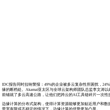
IDC报告同时拉响警报：49%的企业被多云复杂性所困扰，24
缘的断档处。Akamai亚太区与全球云架构师团队总监李文涛以此
前铺就了多云高速公路，让他们把跨云的AI工具链碎片一次性
边缘计算的分布式架构，使得计算资源能够更加贴近用户和数
带宽有限或不稳定的情况下，边缘计算的优势更加凸显。