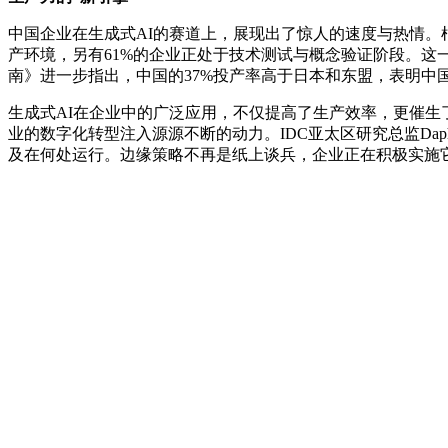
中国企业在生成式AI的赛道上，展现出了惊人的速度与热情。根据
产环境，另有61%的企业正处于技术测试与概念验证阶段。这一
南》进一步指出，中国的37%投产率高于日本和东盟，表明中
生成式AI在企业中的广泛应用，不仅提高了生产效率，更催生
业的数字化转型注入源源不断的动力。IDC亚太区研究总监Dap
及在何处运行。边缘策略不再是纸上谈兵，企业正在积极实施