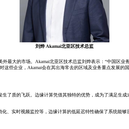
刘烨 Akamai北亚区技术总监
北美外最大的市场。Akamai北亚区技术总监刘烨表示：“中国
对这些企业，Akamai会在其出海常去的区域及业务重点发展
发生了质的飞跃。边缘计算凭借其独特的优势，成为了满足生成
。
动化、实时视频监控等，边缘计算的低延迟特性确保了系统能够