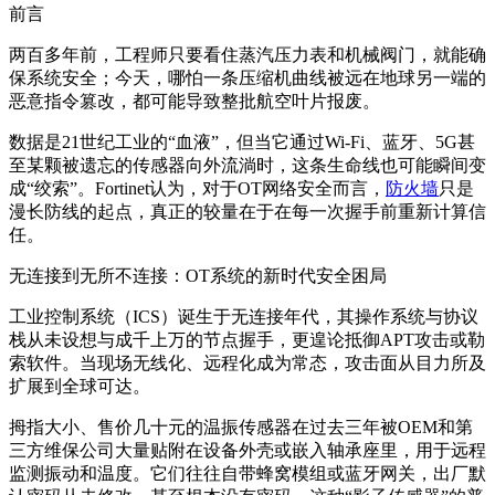
前言
两百多年前，工程师只要看住蒸汽压力表和机械阀门，就能确
保系统安全；今天，哪怕一条压缩机曲线被远在地球另一端的
恶意指令篡改，都可能导致整批航空叶片报废。
数据是21世纪工业的“血液”，但当它通过Wi-Fi、蓝牙、5G甚
至某颗被遗忘的传感器向外流淌时，这条生命线也可能瞬间变
成“绞索”。Fortinet认为，对于OT网络安全而言，
防火墙
只是
漫长防线的起点，真正的较量在于在每一次握手前重新计算信
任。
无连接到无所不连接：OT系统的新时代安全困局
工业控制系统（ICS）诞生于无连接年代，其操作系统与协议
栈从未设想与成千上万的节点握手，更遑论抵御APT攻击或勒
索软件。当现场无线化、远程化成为常态，攻击面从目力所及
扩展到全球可达。
拇指大小、售价几十元的温振传感器在过去三年被OEM和第
三方维保公司大量贴附在设备外壳或嵌入轴承座里，用于远程
监测振动和温度。它们往往自带蜂窝模组或蓝牙网关，出厂默