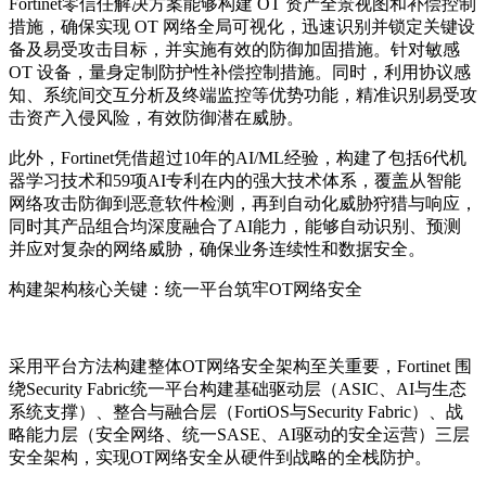
Fortinet零信任解决方案能够构建 OT 资产全景视图和补偿控制
措施，确保实现 OT 网络全局可视化，迅速识别并锁定关键设
备及易受攻击目标，并实施有效的防御加固措施。针对敏感
OT 设备，量身定制防护性补偿控制措施。同时，利用协议感
知、系统间交互分析及终端监控等优势功能，精准识别易受攻
击资产入侵风险，有效防御潜在威胁。
此外，Fortinet凭借超过10年的AI/ML经验，构建了包括6代机
器学习技术和59项AI专利在内的强大技术体系，覆盖从智能
网络攻击防御到恶意软件检测，再到自动化威胁狩猎与响应，
同时其产品组合均深度融合了AI能力，能够自动识别、预测
并应对复杂的网络威胁，确保业务连续性和数据安全。
构建架构核心关键：统一平台筑牢OT网络安全
采用平台方法构建整体OT网络安全架构至关重要，Fortinet 围
绕Security Fabric统一平台构建基础驱动层（ASIC、AI与生态
系统支撑）、整合与融合层（FortiOS与Security Fabric）、战
略能力层（安全网络、统一SASE、AI驱动的安全运营）三层
安全架构，实现OT网络安全从硬件到战略的全栈防护。