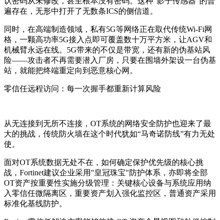
认密码从未修改，甚至根本没有密码。这种“影子传感器”的普
遍存在，无形中打开了无数条ICS的侧信道。
同时，在高端制造领域，私有5G等网络正在取代传统Wi-Fi网
格，一颗高功率5G接入点即可覆盖数十万平方米，让AGV和
机械臂永远在线。5G带来的不仅是带宽，还有新的伪基站风
险——攻击者不再需要潜入厂房，只要在围墙外架设一台伪基
站，就能把终端重定向到恶意核心网。
零信任远程访问：每一次握手都重新计算风险
从无连接到无所不连接，OT系统的网络安全防护也迎来了最
大的挑战，传统防火墙在这个时代犹如“马奇诺防线”有力无处
使。
面对OT系统数据无处不在，如何确定保护优先级的核心挑
战，Fortinet建议企业采用"皇冠珠宝"防护体系，亦即将全部
OT资产按重要性实施分级管理：关键核心设备与系统应用纳
入零信任微隔离区，重要资产划入强化监控区，普通资产采用
标准化基线防护。