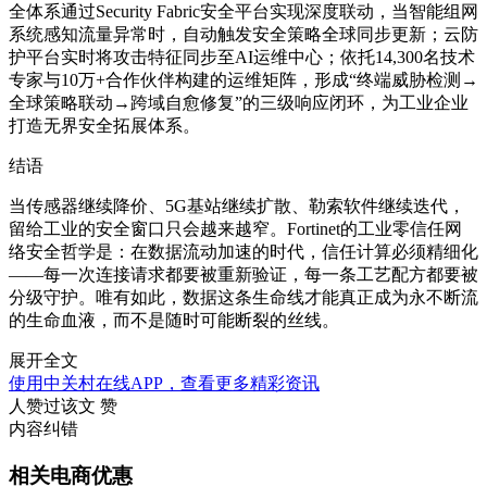
全体系通过Security Fabric安全平台实现深度联动，当智能组网
系统感知流量异常时，自动触发安全策略全球同步更新；云防
护平台实时将攻击特征同步至AI运维中心；依托14,300名技术
专家与10万+合作伙伴构建的运维矩阵，形成“终端威胁检测→
全球策略联动→跨域自愈修复”的三级响应闭环，为工业企业
打造无界安全拓展体系。
结语
当传感器继续降价、5G基站继续扩散、勒索软件继续迭代，
留给工业的安全窗口只会越来越窄。Fortinet的工业零信任网
络安全哲学是：在数据流动加速的时代，信任计算必须精细化
——每一次连接请求都要被重新验证，每一条工艺配方都要被
分级守护。唯有如此，数据这条生命线才能真正成为永不断流
的生命血液，而不是随时可能断裂的丝线。
展开全文
使用中关村在线APP，查看更多精彩资讯
人赞过该文
赞
内容纠错
相关电商优惠