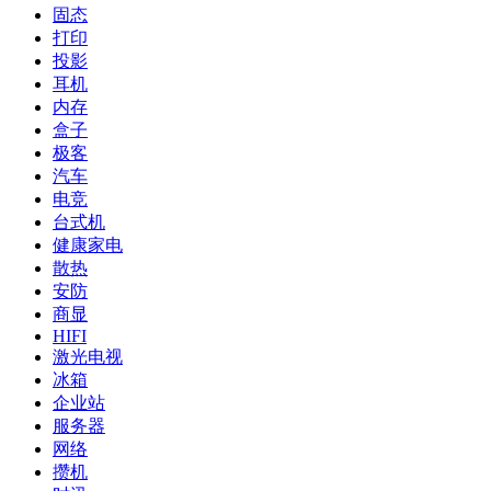
固态
打印
投影
耳机
内存
盒子
极客
汽车
电竞
台式机
健康家电
散热
安防
商显
HIFI
激光电视
冰箱
企业站
服务器
网络
攒机