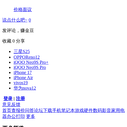
价格面议
说点什么吧~
0
发评论，赚金豆
收藏
0
分享
三星S25
OPPOReno12
iQOO Neo9S Pro+
iQOO Neo9S Pro
iPhone 17
iPhone Air
vivos19
华为nova12
登录
|
注册
意见反馈
首页
查报价
问答
论坛
下载
手机
笔记本
游戏硬件
数码影音
家用电
器
办公打印
更多